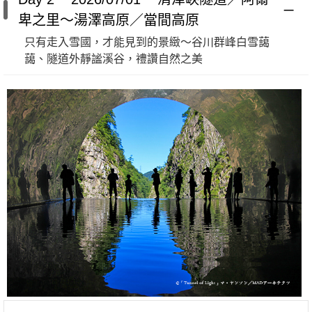
卑之里～湯澤高原／當間高原
只有走入雪國，才能見到的景緻～谷川群峰白雪藹
藹、隧道外靜謐溪谷，禮讚自然之美