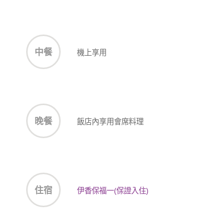
中餐
機上享用
晚餐
飯店內享用會席料理
住宿
伊香保福一(保證入住)