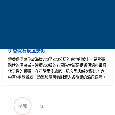
伊香保石段溫泉街
伊香保溫泉位於海拔720至820公尺的高地斜坡上，是呈臺
階狀的溫泉街。連續360級的石臺階大街是伊香保溫泉最具
代表性的景觀，在石階兩側旅館、紀念品店鱗次櫛比。途
中有4處觀景處，透過玻璃可看到流入各旅館的溫泉泉流。
早餐
無