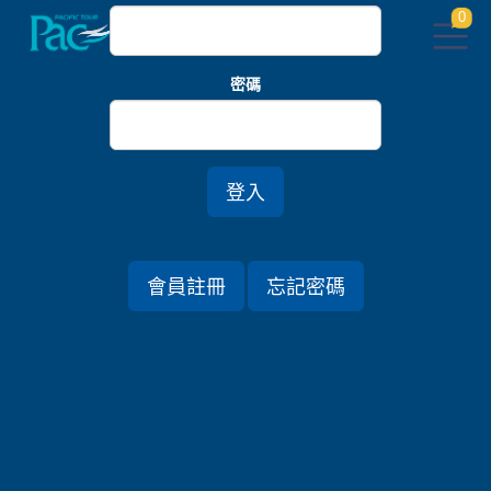
0
密碼
首頁
關東
冬凜大內宿．那須森旬之籠．日光麗思卡爾頓五日
*春節假期 (家族旅遊)
登入
行程資訊
會員註冊
忘記密碼
出發日期
2026/02/20 (五) 5天
旅遊國家