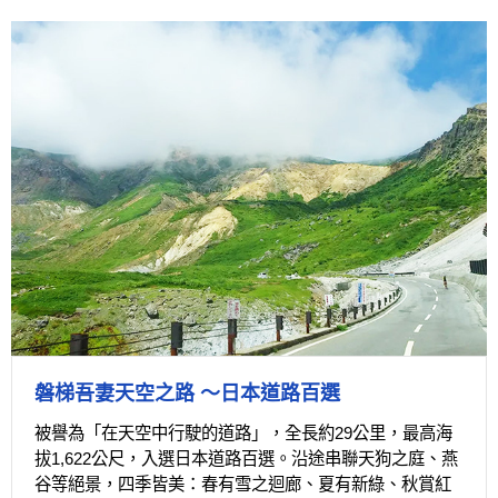
磐梯吾妻天空之路 ～日本道路百選
被譽為「在天空中行駛的道路」，全長約29公里，最高海
拔1,622公尺，入選日本道路百選。沿途串聯天狗之庭、燕
谷等絕景，四季皆美：春有雪之迴廊、夏有新綠、秋賞紅