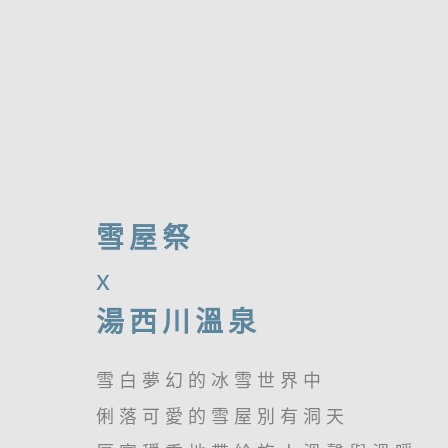
雪屋祭
x
湯西川溫泉
雪白夢幻的冰雪世界中
俐落可愛的雪屋別有洞天