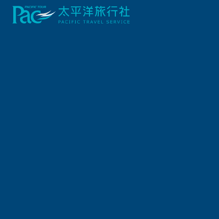
首頁
東北
青森津輕鐵道．銀山最上川．八甲田霧淞七日
行程資訊
出發日期
2026/01/26 (一) 7天
報名截止日
2026/01/21 (三)