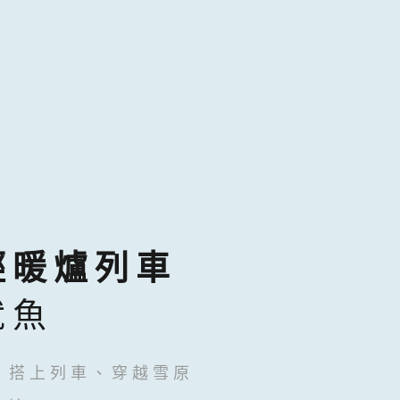
輕暖爐列車
魷魚
，搭上列車、穿越雪原