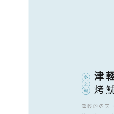
津
烤
津輕的冬天