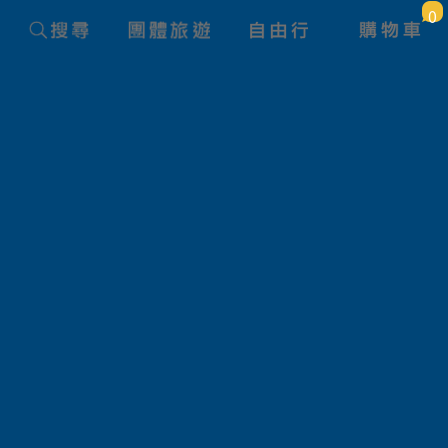
0
旅遊國家
日本
價 格
大人