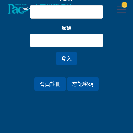
0
首頁
東北
密碼
銀山溫泉．藤屋極上席．藏王竹泉莊五日
*賞楓
登入
行程資訊
會員註冊
忘記密碼
出發日期
2025/10/20 (一) 5天
旅遊國家