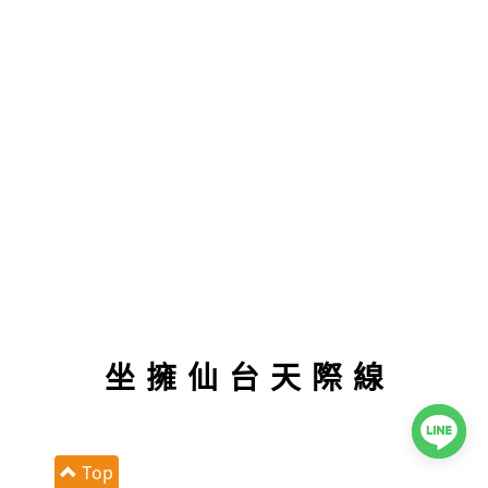
坐擁仙台天際線
Top