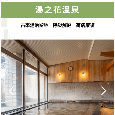
湯之花溫泉
古來湯治聖地 除災解厄 萬病康復