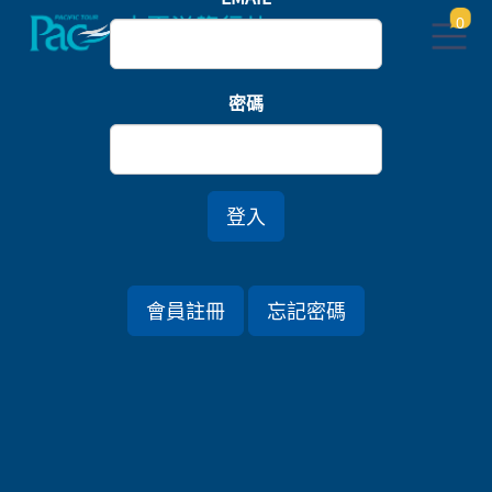
0
首頁
樂園
密碼
日本環球影城．小隊友大探險．京都嵐山琵琶湖雙湯
五日
登入
行程資訊
會員註冊
忘記密碼
出發日期
2026/07/28 (二) 5天
旅遊國家