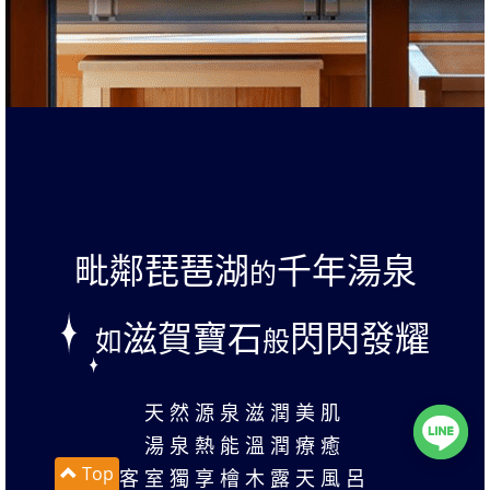
毗鄰琵琶湖
千年湯泉
的
滋賀寶石
閃閃發耀
如
般
天然源泉滋潤美肌
湯泉熱能溫潤療癒
Top
客室獨享檜木露天風呂