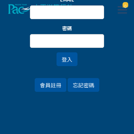
0
首頁
關西/中國四國
密碼
【新推出】青之交響曲．淡路島森海．奈良天川秘境
星夜五日
登入
行程資訊
會員註冊
忘記密碼
出發日期
2026/06/23 (二) 5天
旅遊國家