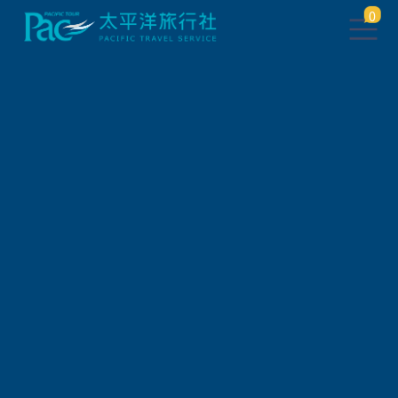
0
此行程已下架，將於 5 秒後 轉
跳到 相關行程
請稍待系統將自動轉頁，或
請
點此繼續