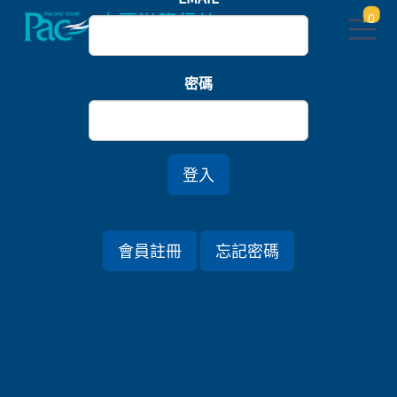
0
首頁
義大利/瑞士
密碼
義大利卡布里島．經典四大名城13日
登入
行程資訊
會員註冊
忘記密碼
出發日期
2026/05/29 (五) 13天
旅遊國家
義大利