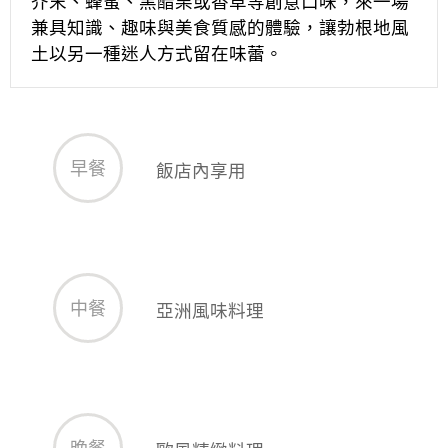
芥末、蜂蜜、黑醋栗或香草等創意口味，來一場
兼具知識、趣味與美食質感的體驗，讓勃根地風
土以另一種迷人方式留在味蕾。
早餐
飯店內享用
中餐
亞洲風味料理