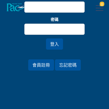
0
密碼
首頁
法國
法國巴黎寶格麗．勃根地酒鄉風土禮讚12日
登入
行程資訊
會員註冊
忘記密碼
出發日期
2026/09/23 (三) 12天
旅遊國家
法國