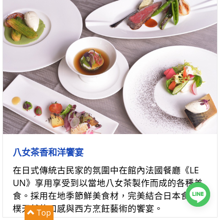
八女茶香和洋饗宴
在日式傳統古民家的氛圍中在館內法國餐廳《LE
UN》享用享受到以當地八女茶製作而成的各種美
食。採用在地季節鮮美食材，完美結合日本食材質
樸天然的口感與西方烹飪藝術的饗宴。
Top