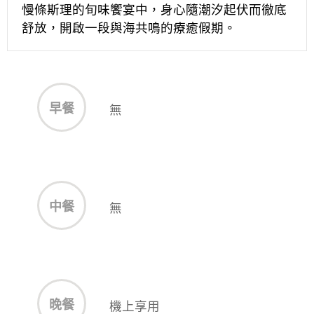
慢條斯理的旬味饗宴中，身心隨潮汐起伏而徹底
舒放，開啟一段與海共鳴的療癒假期。
早餐
無
中餐
無
晚餐
機上享用