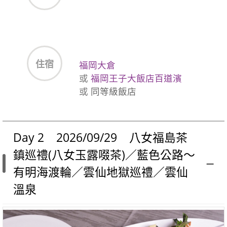
住宿
福岡大倉
或
福岡王子大飯店百道濱
或
同等級飯店
Day 2 2026/09/29 八女福島茶
鎮巡禮(八女玉露啜茶)／藍色公路～
有明海渡輪／雲仙地獄巡禮／雲仙
溫泉