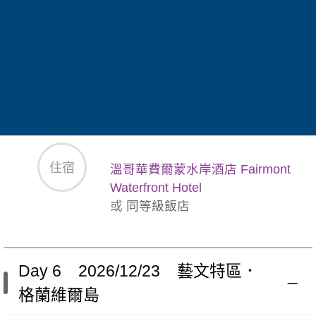
晚餐
亞洲風味料理
住宿
溫哥華費爾蒙水岸酒店 Fairmont
Waterfront Hotel
或
同等級飯店
Day 6 2026/12/23 藝文特區．
格蘭維爾島