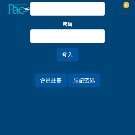
0
密碼
首頁
雪森極光．加拿大白馬鎮三連泊．歐若拉冬夜9日
登入
行程資訊
會員註冊
忘記密碼
出發日期
2026/12/18 (五) 9天
旅遊國家
加拿大