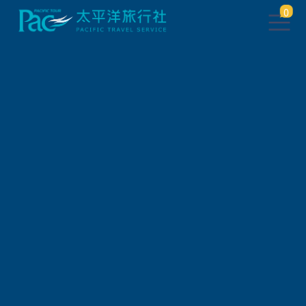
0
此行程已下架，將於 5 秒後 轉
跳到 相關行程
請稍待系統將自動轉頁，或
請
點此繼續