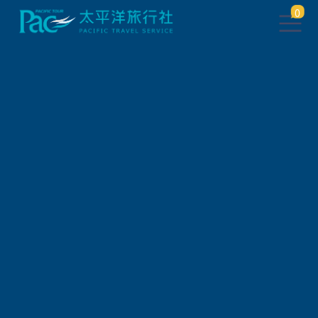
0
此行程已下架，將於 5 秒後 轉
跳到 相關行程
請稍待系統將自動轉頁，或
請
點此繼續