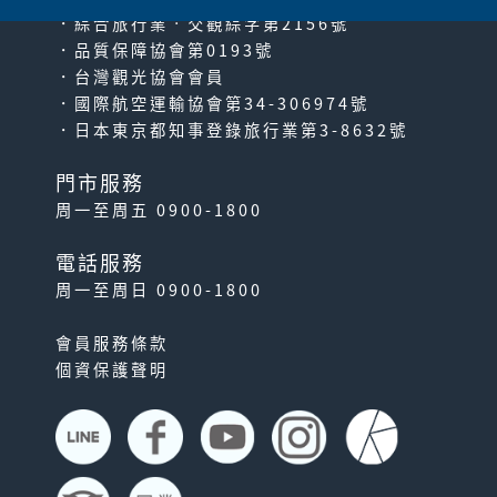
太宰府．柳川暢遊套票
．綜合旅行業‧交觀綜字第2156號
．品質保障協會第0193號
憑本套票遊走福岡兩大人氣觀
．台灣觀光協會會員
光景點｢古都・太宰府｣及｢水
．國際航空運輸協會第34-306974號
郷・柳川｣！ 自使...
．日本東京都知事登錄旅行業第3-8632號
門市服務
周一至周五 0900-1800
電話服務
周一至周日 0900-1800
會員服務條款
🉑免換票! 福岡市內一日乘
個資保護聲明
車券
可無限搭乘福岡市內西鐵巴士
(含福岡都心100円巴士)；如
購買含太宰府旅人...