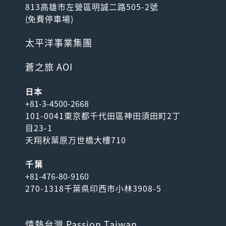
813高雄市左營區明誠二路505-2號
(
免費停車場
)
箱根周遊券-2日/3日
太平洋事業集團
箱根自由行必備周遊票券，省
錢又方便！8種箱根特色交通
蒼之旅 AOI
工具不限次數搭乘，輕鬆...
日本
+81-3-4500-2668
101-0041東京都千代田區神田須田町2丁
目23-1
天翔秋葉原万世橋大樓710
千葉
+81-476-80-9160
京成電鐵Skyliner單程/往
270-1318千葉県印西市小林3908-5
返票
搭乘京成電鐵Skyliner從成田
空港出發，到達日暮里只要36
情熱台灣 Passion Taiwan