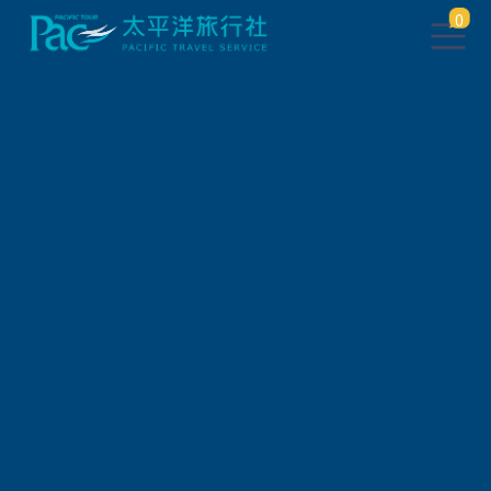
0
自由行/購票券
日本交通票券
🉑免換票! 最划算! 九州SUNQ PASS