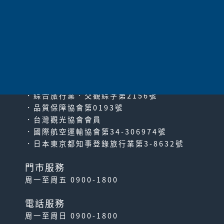
太平洋旅行社股份有限公司
since2000
PACIFIC TRAVEL SERVICE
JR 札幌-富良野區域鐵路周
遊券
．綜合旅行業‧交觀綜字第2156號
．品質保障協會第0193號
暢遊新千歲機場－札幌－小樽
．台灣觀光協會會員
－富良野－美瑛－旭川之間的
．國際航空運輸協會第34-306974號
區域！可自由乘坐指定區...
．日本東京都知事登錄旅行業第3-8632號
門市服務
周一至周五 0900-1800
電話服務
周一至周日 0900-1800