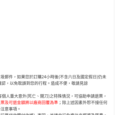
圾郵件，如果您於訂購24小時後(不含六日及國定假日)仍未
員確認，以免耽誤到您的行程。造成不便，敬請見諒
客個人重大意外(死亡、開刀)之特殊情況，可協助申請退票，
退票及可退金額將以廠商回覆為準
；除上述因素外恕不接任何
券注意事項。
旅行業代收轉付收據）寄回，並請自行負擔往來郵資及匯費。