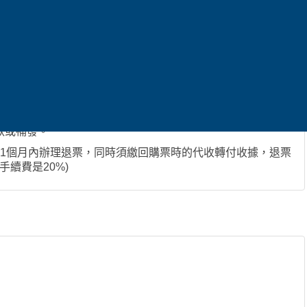
方式
:
需攜帶護照及兌換券到
就近的鐵路周遊券更換處
，將其
查票之用
款或補發。
1
個月內辦理退票，同時須繳回購票時的代收轉付收據，退票
手續費是
20%)