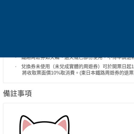
·
此為兌換券，需於開票日起三個月內完成兌換。兌換
兌換成鐵路周遊券。
·
搭乘時請從人工驗票閘口進出
,
並請隨身攜帶護照以備
★
退票需知
·
兌換券一經兌換成鐵路周遊券後，即不得辦理退票
·
鐵路周遊券如失竊、遺失或已部份使用，不得申請退
·
兌換券未使用（未兌成實體的周遊券）可於開票日起
1
將收取票面價
10%
取消費。
(
東日本鐵路周遊券的退票
備註事項