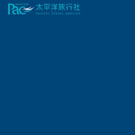
自由行/購票券
日本JR鐵路周遊券
JR東日本・南北海道鐵路周遊券