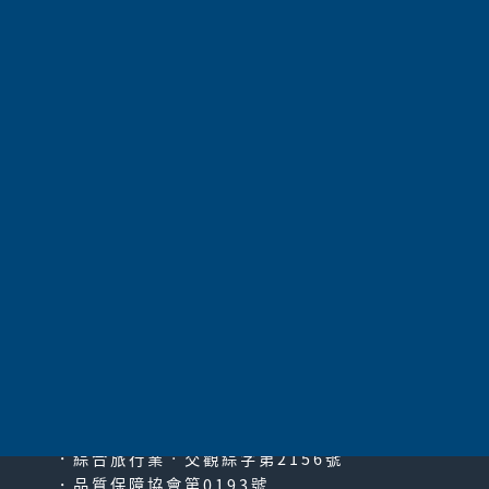
【JR東海】立山黑部、高
山、松本地區周遊券
以立山黑部路線為中心，從名
古屋開始大周遊歧阜、長野地
區 可無限次搭乘路線...
太平洋旅行社股份有限公司
since2000
PACIFIC TRAVEL SERVICE
JR 北陸拱型鐵路周遊券
．綜合旅行業‧交觀綜字第2156號
．品質保障協會第0193號
「JR 北陸拱型鐵路周遊券」