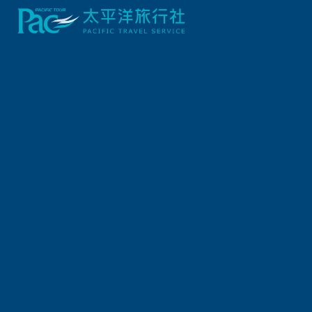
自由行/購票券
日本JR鐵路周遊券
【JR東海】伊勢、熊野、和歌山地區周遊