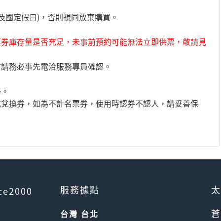
及國定假日)，否則視同放棄購買。
票券庫存量是否充足，未事前預約可能無法立即供票，敬請見
前請務必事先電洽服務專員確認。
準。
或兌換券，如為不計名票券，使用時認券不認人，請妥善保
服務據點
太
ce2000
蒼
台灣 台北