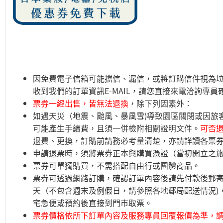
因免費電子信箱可能擋信、漏信，或將訂購信件視為垃
收到我們的訂單資訊E-MAIL，請您直接來電洽詢專
票券一經出售，皆無法退換
，除下列因素外：
如遇天災（地震、颱風、暴風雪)導致園區關閉或因旅
可能產生手續費，且須一併檢附相關證明文件。
可否
退費、更換，訂購前請務必考量清楚，亦請詳讀各票
申請退票時，須將票券正本與購買憑證（當初開立之
票券可單獨購買，不需搭配自由行或團體商品。
票券可透過網路訂購，確認訂單內容後請先付款後郵寄
天（不包含週末及例假日，請參照各地郵局配送情況)
宅急便或預約後直接到門市取票。
票券價格依所下訂單內容及服務專員回覆報價為準，