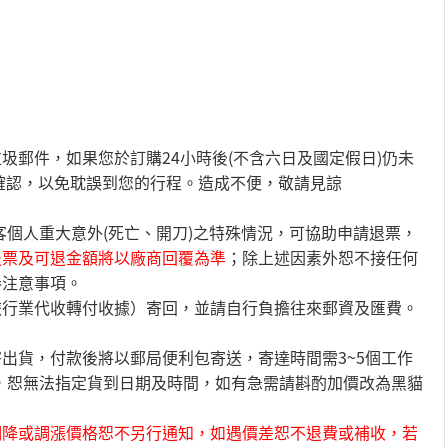
圾郵件，如果您於訂購24小時後(不含六日及國定假日)仍未
員確認，以免耽誤到您的行程。造成不便，敬請見諒
客個人重大意外(死亡、開刀)之特殊情況，可協助申請退票，
退票及可退金額將以廠商回覆為準
；除上述因素外恕不接任何
券注意事項。
旅行業代收轉付收據）寄回，並請自行負擔往來郵資及匯費。
出貨，付款後將以郵局便利包寄送，寄達時間需3~5個工作
，恕無法指定貨到日期及時間，如有急需請斟酌加價改為黑貓
調降或調漲價格恕不另行通知，如遇價差恕不退費或補收，若