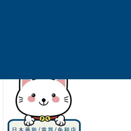
·
兌換券一經兌換成鐵路周遊券後，即不得辦理退票
·
鐵路周遊券如失竊、遺失或已部份使用，不得申請退
·
兌換券未使用（未兌成實體的周遊券）可於開票日起
1
將收取票面價
10%
取消費。
(
東日本鐵路周遊券的退票
備註事項