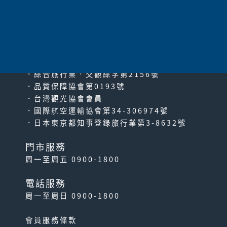
太平洋旅行社股份有限公司
since2000
【WEST QR】JR 關西地區
PACIFIC TRAVEL SERVICE
鐵路周遊券
無需在日本的車站兌換任何東
．綜合旅行業‧交觀綜字第2156號
西！在檢票口直接可以憑手機
．品質保障協會第0193號
上的二維碼進站乘車。 ...
．台灣觀光協會會員
．國際航空運輸協會第34-306974號
．日本東京都知事登錄旅行業第3-8632號
門市服務
周一至周五 0900-1800
電話服務
周一至周日 0900-1800
JR 山陽&山陰地區鐵路周
遊券
會員服務條款