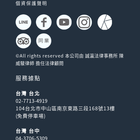
「JR 山陽&山陰地區鐵路周遊
個資保護聲明
券」，可無限次數搭乘山陽新
幹線（含NOZOM...
©All rights reserved 本公司由 誠瀛法律事務所 陳
威駿律師 擔任法律顧問
服務據點
JR 關西&廣島地區鐵路周
遊券
台灣 台北
「關西&廣島地區鐵路周遊
02-7713-4919
券」，可無限次數搭乘山陽新
104台北市中山區南京東路三段168號13樓
幹線（含NOZOMI、M...
(
免費停車場
)
台灣 台中
04-3706-5309