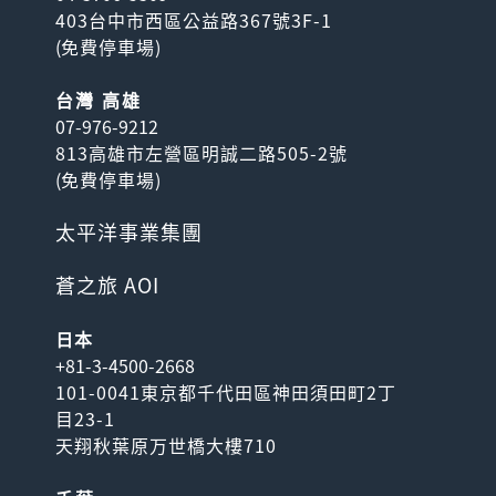
403台中市西區公益路367號3F-1
(
免費停車場
)
台灣 高雄
07-976-9212
813高雄市左營區明誠二路505-2號
JR 岡山＆廣島＆山口地區
(
免費停車場
)
鐵路周遊券
「JR 岡山＆廣島＆山口地區
太平洋事業集團
鐵路周遊券」可無限次數搭乘
山陽新幹線（含NOZ...
蒼之旅 AOI
日本
+81-3-4500-2668
101-0041東京都千代田區神田須田町2丁
目23-1
天翔秋葉原万世橋大樓710
JR 關西&北陸地區鐵路周