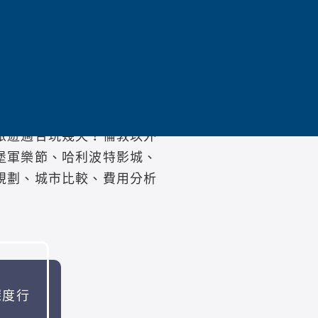
、劍橋、巴斯、約克、湖區
、建築與鄉村風景。
旅遊適合玩幾天？倫敦以外
堡軍樂節、哈利波特影城、
規劃、城市比較、費用分析
深度行