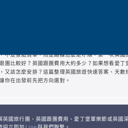
劃團隊
在倫敦。從大英博物館、倫敦塔、溫莎城堡，到牛津
但好看的書，每翻一頁都是皇室、學院、文學、音樂
，不是景點清單，而是路線怎麼走才順。第一次英國
跟團比較好？英國跟團費用大約多少？如果想看愛丁
，又該怎麼安排？這篇整理英國旅遊快速答案、天數
讓你在出發前先把方向選對。
解英國旅行團、英國跟團費用、愛丁堡軍樂節或英國
歡迎立即加
Line
與我們聯繫。