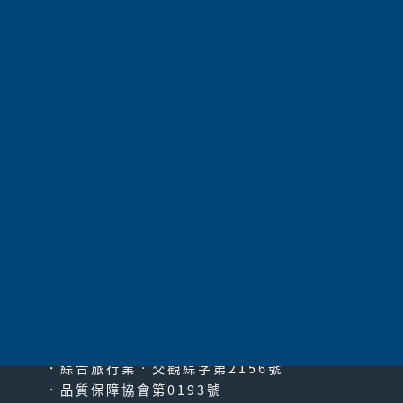
航空公司
長榮航空
115,800
價 格
可報名
保證入住
共
1055
項 |
第1頁
|
上一頁
|
21
22
23
24
25
26
27
28
29
30
31
|
下一頁
|
最末頁
太平洋旅行社股份有限公司
since2000
PACIFIC TRAVEL SERVICE
．綜合旅行業‧交觀綜字第2156號
．品質保障協會第0193號