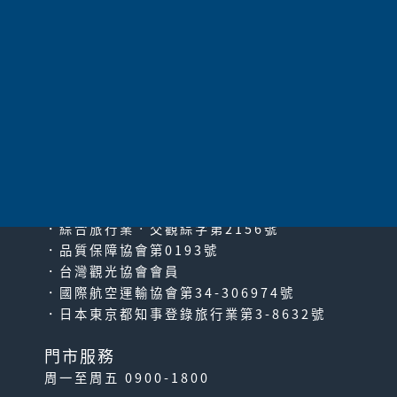
共
1060
項 |
上一頁
|
1
2
3
4
5
6
7
8
9
10
11
|
下一頁
|
最
末頁
太平洋旅行社股份有限公司
since2000
PACIFIC TRAVEL SERVICE
．綜合旅行業‧交觀綜字第2156號
．品質保障協會第0193號
．台灣觀光協會會員
．國際航空運輸協會第34-306974號
．日本東京都知事登錄旅行業第3-8632號
門市服務
周一至周五 0900-1800