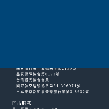
共
192
項 |
上一頁
|
1
2
3
4
5
6
7
8
9
10
11
|
下一頁
|
最末
頁
太平洋旅行社股份有限公司
since2000
PACIFIC TRAVEL SERVICE
．綜合旅行業‧交觀綜字第2156號
．品質保障協會第0193號
．台灣觀光協會會員
．國際航空運輸協會第34-306974號
．日本東京都知事登錄旅行業第3-8632號
門市服務