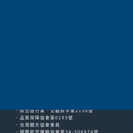
航空公司
長榮航空
87,800
價 格
可報名
共
192
項 |
上一頁
|
1
2
3
4
5
6
7
8
9
10
11
|
下一頁
|
最末
頁
太平洋旅行社股份有限公司
since2000
PACIFIC TRAVEL SERVICE
．綜合旅行業‧交觀綜字第2156號
．品質保障協會第0193號
．台灣觀光協會會員
．國際航空運輸協會第34-306974號