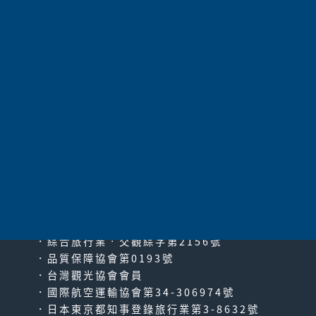
255,000
價 格
可報名
共
1055
項 |
第1頁
|
上一頁
|
21
22
23
24
25
26
27
28
29
30
31
|
下一頁
|
最末頁
太平洋旅行社股份有限公司
since2000
PACIFIC TRAVEL SERVICE
．綜合旅行業‧交觀綜字第2156號
．品質保障協會第0193號
．台灣觀光協會會員
．國際航空運輸協會第34-306974號
．日本東京都知事登錄旅行業第3-8632號