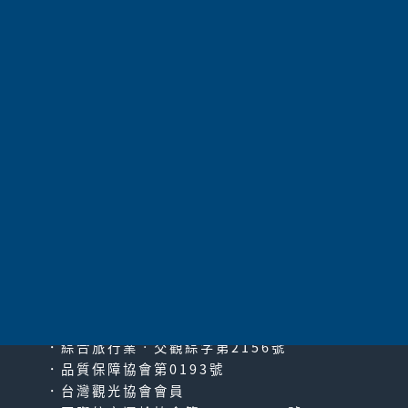
查詢
目前無資料
太平洋旅行社股份有限公司
since2000
PACIFIC TRAVEL SERVICE
．綜合旅行業‧交觀綜字第2156號
．品質保障協會第0193號
．台灣觀光協會會員