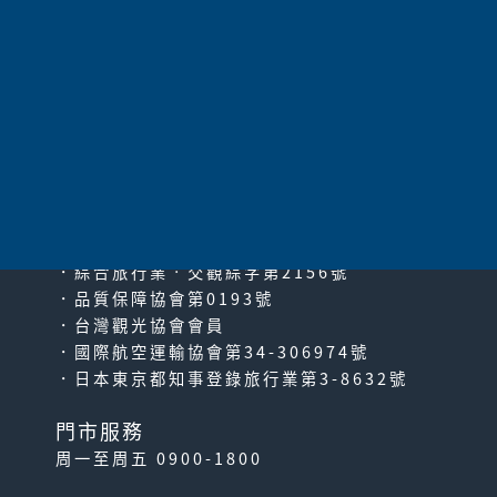
共
7
項
太平洋旅行社股份有限公司
since2000
PACIFIC TRAVEL SERVICE
．綜合旅行業‧交觀綜字第2156號
．品質保障協會第0193號
．台灣觀光協會會員
．國際航空運輸協會第34-306974號
．日本東京都知事登錄旅行業第3-8632號
門市服務
周一至周五 0900-1800