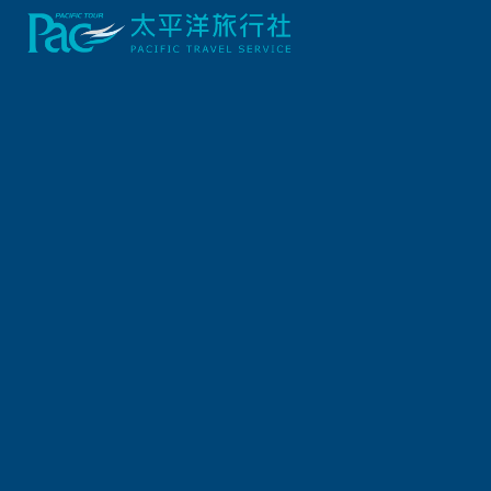
首頁
英國
高地．蘇格蘭最美A82公路11日