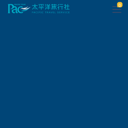
0
此行程已下架，將於 5 秒後 轉
跳到 相關行程
請稍待系統將自動轉頁，或
請
點此繼續