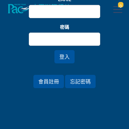
0
首頁
郵輪/河輪/豪華快艇
密碼
【SCENIC歐洲河輪】荷德法瑞．庫肯霍夫鬱金香花
季．春暖萊茵河11日
*國際機票另計
登入
行程資訊
會員註冊
忘記密碼
出發日期
2027/04/04 (日) 11天
旅遊國家