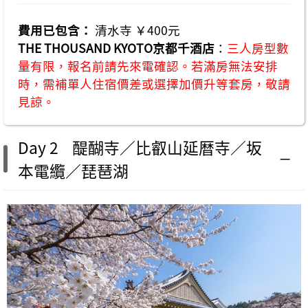
住宿
THE THOUSAND KYOTO京都千酒
店
或
京都威士汀都
或
同等級飯店
貼心提醒
費用已包含：
清水寺 ￥400元
THE THOUSAND KYOTO京都千酒店
：
三人房型數
量有限，報名前請先來電確認。若滿房無法安排
時，需補單人住宿價差或選擇加價升等套房，敬請
見諒。