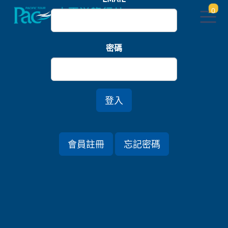
0
首頁
中部北陸
密碼
江戶東海道五十三次．富士山花鳥茶薰．連泊靜岡美
人湯七日
登入
行程資訊
會員註冊
忘記密碼
出發日期
2026/12/20 (日) 7天
旅遊國家