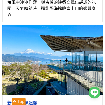
海風中沙沙作響，與古樸的建築交織出靜謐的氛
圍。天氣晴朗時，還能隔海遠眺富士山的巍峨身
影。
Top
新日本平夢迴廊