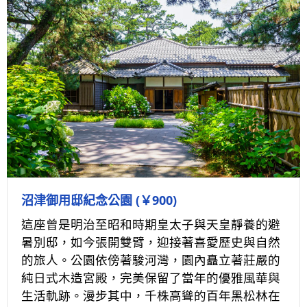
沼津御用邸紀念公園 (￥900)
這座曾是明治至昭和時期皇太子與天皇靜養的避
暑別邸，如今張開雙臂，迎接著喜愛歷史與自然
的旅人。公園依傍著駿河灣，園內矗立著莊嚴的
純日式木造宮殿，完美保留了當年的優雅風華與
生活軌跡。漫步其中，千株高聳的百年黑松林在