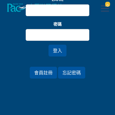
0
首頁
中部北陸
密碼
江戶東海道五十三次．富士山花鳥茶薰．連泊靜岡美
人湯七日
登入
行程資訊
會員註冊
忘記密碼
出發日期
2026/12/06 (日) 7天
旅遊國家