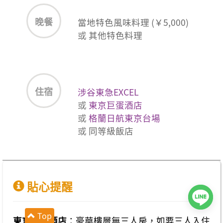
晚餐
當地特色風味料理 (￥5,000)
或
其他特色料理
住宿
涉谷東急EXCEL
或
東京巨蛋酒店
或
格蘭日航東京台場
或
同等級飯店
貼心提醒
Top
東京巨蛋酒店
：豪華樓層無三人房，如要三人入住