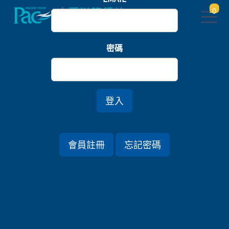
0
首頁
樂園
密碼
山梨果酒香．白樺湖巡禮．歡樂迪士尼五日
登入
行程資訊
會員註冊
忘記密碼
出發日期
2026/12/09 (三) 5天
旅遊國家
日本