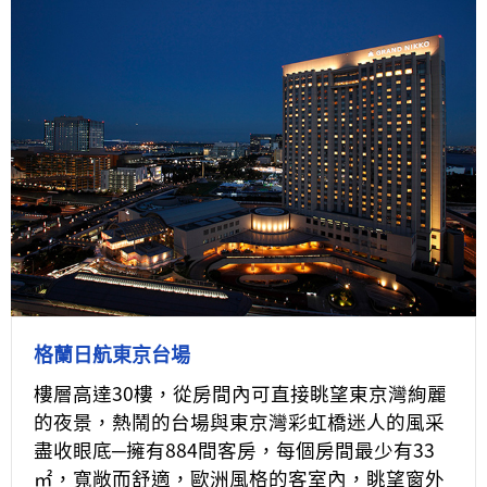
格蘭日航東京台場
樓層高達30樓，從房間內可直接眺望東京灣絢麗
的夜景，熱鬧的台場與東京灣彩虹橋迷人的風采
盡收眼底─擁有884間客房，每個房間最少有33
㎡，寬敞而舒適，歐洲風格的客室內，眺望窗外