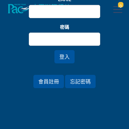
0
首頁
樂園
密碼
橫濱八景島．箱根浪漫富士物語．歡樂迪士尼五日
登入
行程資訊
會員註冊
忘記密碼
出發日期
2026/11/15 (日) 5天
旅遊國家
日本