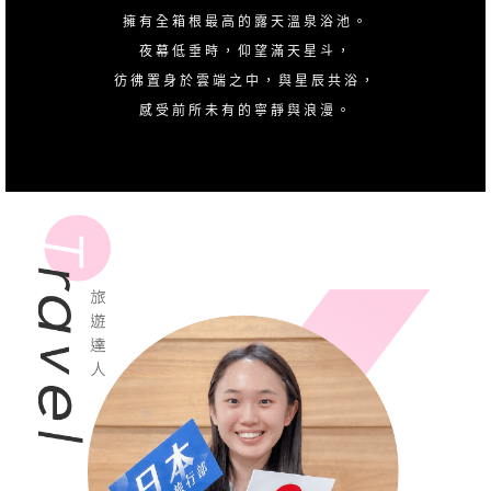
擁有全箱根最高的露天溫泉浴池。
夜幕低垂時，仰望滿天星斗，
彷彿置身於雲端之中，與星辰共浴，
感受前所未有的寧靜與浪漫。