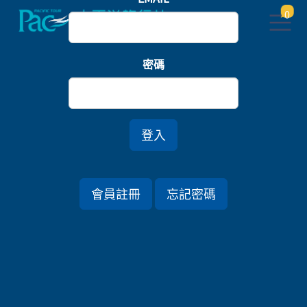
0
首頁
樂園
密碼
橫濱八景島．箱根浪漫富士物語．歡樂迪士尼五日
登入
行程資訊
會員註冊
忘記密碼
出發日期
2026/07/14 (二) 5天
旅遊國家
日本