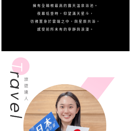
擁有全箱根最高的露天溫泉浴池。
夜幕低垂時，仰望滿天星斗，
彷彿置身於雲端之中，與星辰共浴，
感受前所未有的寧靜與浪漫。