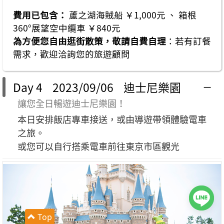
費用已包含：
蘆之湖海賊船 ￥1,000元 、 箱根
360°展望空中纜車 ￥840元
為方便您自由逛街散策，敬請自費自理
：若有訂餐
需求，歡迎洽詢您的旅遊顧問
Day 4 2023/09/06 迪士尼樂園
讓您全日暢遊迪士尼樂園！
本日安排飯店專車接送，或由導遊帶領體驗電車
之旅。
或您可以自行搭乘電車前往東京市區觀光
Top