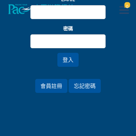
0
首頁
樂園
密碼
歡樂迪士尼．河口湖音樂童話．箱根物語五日
登入
行程資訊
會員註冊
忘記密碼
出發日期
2023/09/03 (日) 5天
旅遊國家
日本