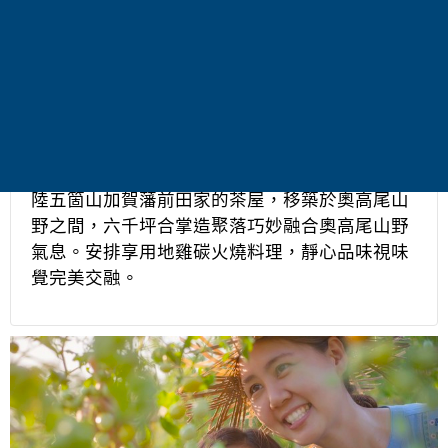
UKAI鳥山 ～地雞燒炭火料理
位於東京八王子市，是日本UKAI集團代表作之
一，擁有400年歷史「合掌造」，從日本中部北
陸五箇山加賀藩前田家的茶屋，移築於奧高尾山
野之間，六千坪合掌造聚落巧妙融合奧高尾山野
氣息。安排享用地雞碳火燒料理，靜心品味視味
覺完美交融。