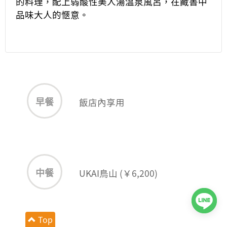
的料理，配上弱酸性美人湯溫泉風呂，在藏書中
品味大人的愜意。
早餐
飯店內享用
中餐
UKAI鳥山 (￥6,200)
Top