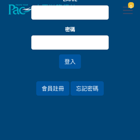
0
首頁
關東
密碼
【觀光列車】新潟雪月花翩山海七日
登入
行程資訊
會員註冊
忘記密碼
出發日期
2023/07/09 (日) 7天
旅遊國家
日本