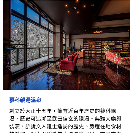
蓼科親湯溫泉
創立於大正十五年，擁有近百年歷史的蓼科親
湯，歷史可追溯至武田信玄的隱湯。典雅大廳與
裝潢，訴說文人雅士造訪的歷史。嚴選在地食材