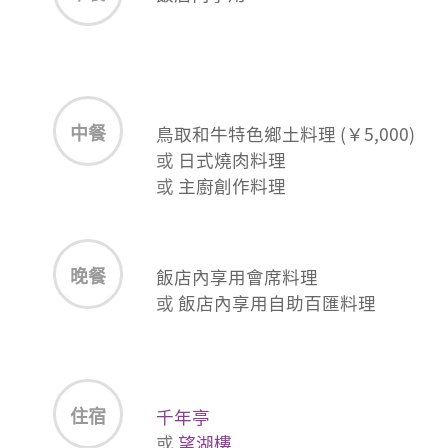
中餐
鳥取和牛特色鄉土料理 (￥5,000)
或
日式燒肉料理
或
主廚創作料理
晚餐
飯店內享用會席料理
或
飯店內享用自助百匯料理
住宿
千年亭
或
望湖樓