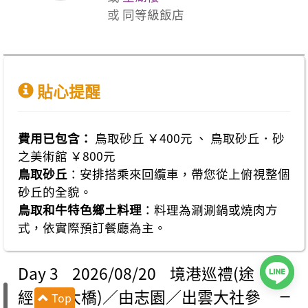
或
同等級飯店
貼心提醒
費用已包含：
鳥取砂丘 ￥400元 、 鳥取砂丘．砂
之美術館 ￥800元
鳥取砂丘
：安排搭乘來回纜車，帶您從上俯視整個
砂丘的全貌。
鳥取和牛特色鄉土料理
：料理為涮涮鍋或燒肉方
式，依實際預訂餐廳為主。
Day 3 2026/08/20 境港巡禮(途
經江島大橋)／由志園／出雲大社參
Top