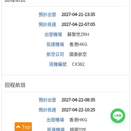
預計出發
2027-04-21-13:35
預計抵達
2027-04-22-07:05
出發機場
蘇黎世ZRH
抵達機場
香港HKG
航空公司
國泰航空
班機編號
CX382
預計出發
2027-04-22-08:35
預計抵達
2027-04-22-10:25
出發機場
香港HKG
Top
抵達機場
桃園TPE