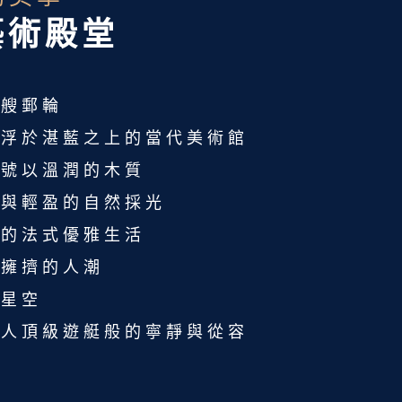
藝術殿堂
一艘郵輪
漂浮於湛藍之上的當代美術館
亞號以溫潤的木質
計與輕盈的自然採光
粹的法式優雅生活
有擁擠的人潮
、星空
私人頂級遊艇般的寧靜與從容