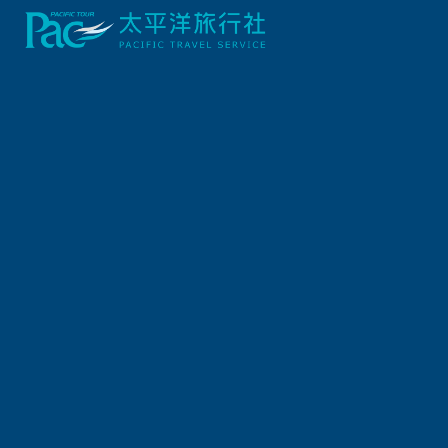
首頁
郵輪/河輪/豪華快艇
【偉大的旅程．龐洛郵輪】長崎賞櫻．森境屋久島．傳
行程資訊
出發日期
2027/04/12 (一) 7天
報名截止日
2027/04/07 (三)