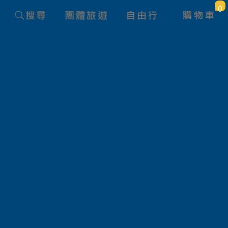
0
藝神樂7日
旅遊國家
日本 / 韓國
價 格
豪華艙房
尊榮艙房(第四.五甲板)
尊榮艙房(第六甲板)
豪華套房艙
尊榮套房艙(第五.六甲板)