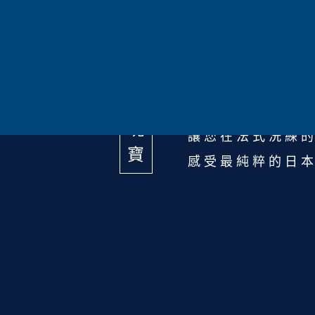
人
「雅克．卡地亞
知
這艘新世代郵輪
的
宛若航向夢境的
傳
將瀨戶內海的寧
世
作一片引人入勝
瑰
讓您在法式洗練
寶
感受最純粹的日