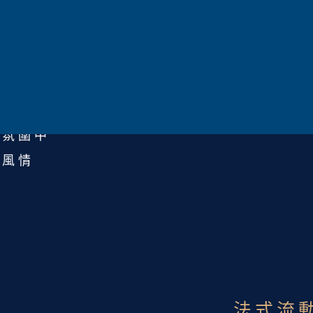
」之名
方舟
靜波光化
的未知疆域
的氛圍中
本風情
法式流