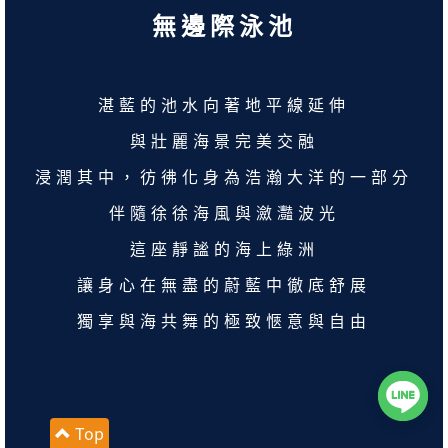
無邊際泳池
湛藍的池水向著地平線延伸
與壯麗海景完美交融
浸潤其中，彷彿化身為浩瀚大洋的一部分
伴隨徐徐海風與瀲灩波光
這座靜謐的海上綠洲
讓身心在無盡的蔚藍中徹底舒展
獨享與海共舞的極致愜意與自由
Top