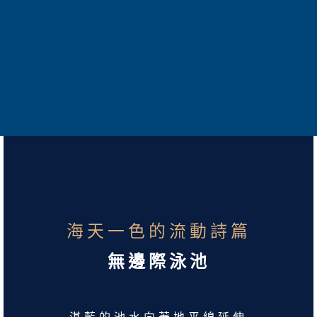
海天一色的流動詩篇
無邊際泳池