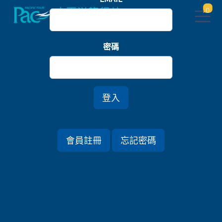
0
首頁
郵輪/河輪/豪華快艇
密碼
【龐洛郵輪】阿根廷．伊瓜蘇瀑布連泊．南極半島北
冕號圓夢19日
登入
會員註冊
忘記密碼