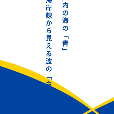
海
内
岸
の
線
海
か
の
ら
﹁
見
青
え
﹂
る
波
の
﹁
白
﹂