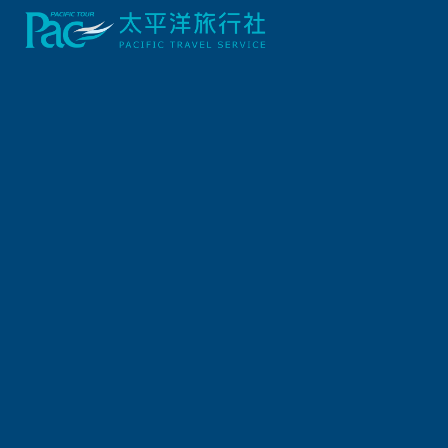
首頁
關西/中國四國
【國際金旅獎】廣島碧波浮嶼．瀨戶內潮鳴列車．暮眠A
行程資訊
出發日期
2027/01/21 (四) 7天
報名截止日
2027/01/16 (六)