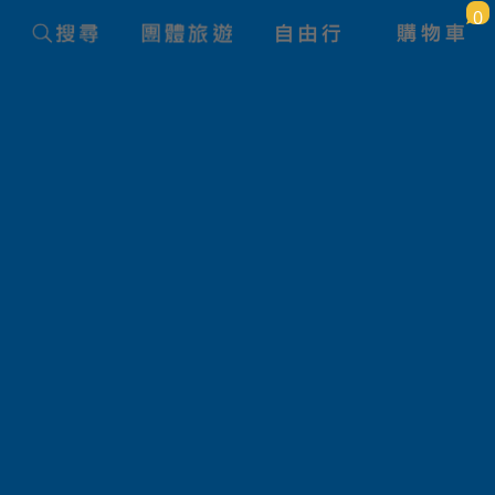
0
zumi海上邸七日
旅遊國家
日本
價 格
大人
小孩佔床
限12歲以下
小孩不佔床
限6歲以下