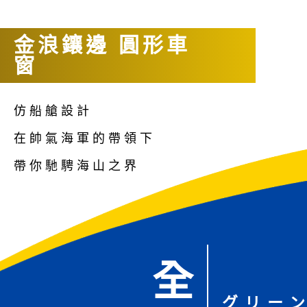
金浪鑲邊 圓形車
窗
仿船艙設計
在帥氣海軍的帶領下
帶你馳騁海山之界
全
グリー