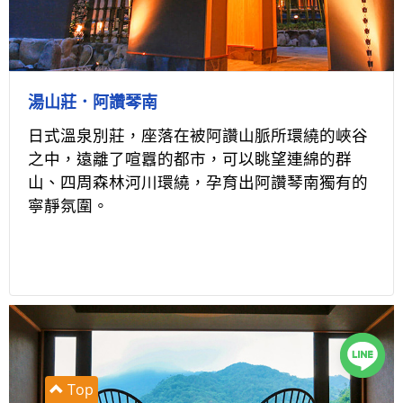
湯山莊．阿讚琴南
日式溫泉別莊，座落在被阿讚山脈所環繞的峽谷
之中，遠離了喧囂的都市，可以眺望連綿的群
山、四周森林河川環繞，孕育出阿讚琴南獨有的
寧靜氛圍。
Top