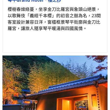
櫻樹春燦綠蔓，坐享金刀比羅宮與象頭山絕景，
以歌舞伎「義經千本櫻」的初音之鼓為名，23間
客室設計兼容日洋，窗櫺框景琴平街廓與金刀比
羅宮，讓旅人隨享琴平暖湯與四國風情。