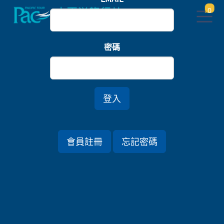
0
首頁
密碼
四國雲上圖書館．四萬十川屋形船六日
登入
行程資訊
會員註冊
忘記密碼
出發日期
2027/01/12 (二) 6天
旅遊國家
日本