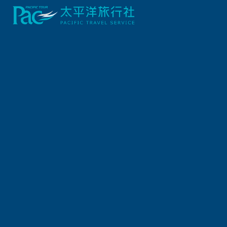
首頁
荷蘭/比利時/法國
荷比庫肯霍夫鬱金花海．阿克馬羊角村11日