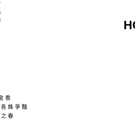
丹
化
醉
H
金香
卉各姝爭豔
華之春