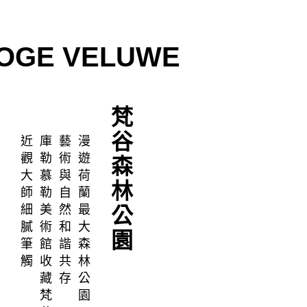
OGE VELUWE
梵
谷
近
庫
藝
漫
觀
勒
術
遊
森
大
慕
與
荷
林
師
勒
自
蘭
細
美
然
最
公
膩
術
和
大
園
筆
館
諧
森
觸
收
共
林
藏
存
公
梵
園