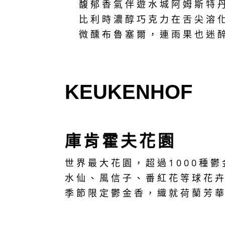
馥郁香氣伴遊水城阿姆斯特
比利時濃醇巧克力在舌尖溶
微醺布魯塞爾，連雨果也迷
KEUKENHOF
庫肯霍夫花園
世界最大花園，超過1000種鬱
水仙、風信子、番紅花等球花
季節限定鬱金香，織就荷蘭芳