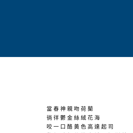
當春神親吻荷蘭
徜徉鬱金絲絨花海
咬一口酪黃色高達起司