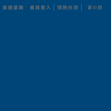
旅
色
・
追
尋
NCENT